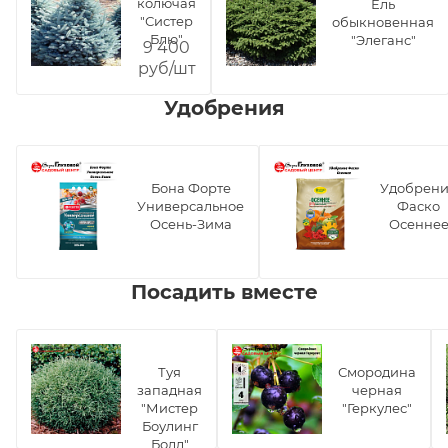
колючая
Ель
"Систер
обыкновенная
Блю"
"Элеганс"
9 400
руб/шт
Удобрения
Бона Форте
Удобрен
Универсальное
Фаско
Осень-Зима
Осенне
Посадить вместе
Туя
Смородина
западная
черная
"Мистер
"Геркулес"
Боулинг
Болл"