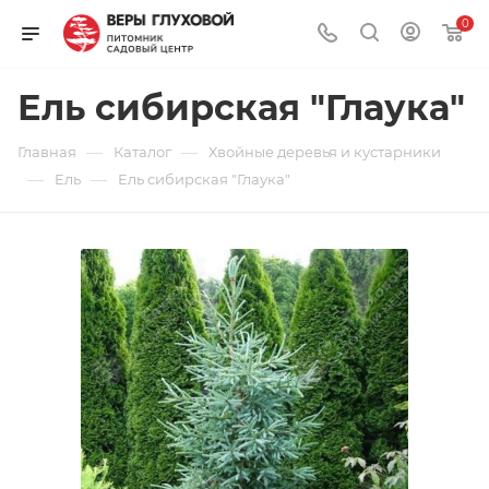
0
Ель сибирская "Глаука"
—
—
Главная
Каталог
Хвойные деревья и кустарники
—
—
Ель
Ель сибирская "Глаука"