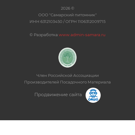
2026 ©
ООО "Самарский питомник"
ИНН 6312103450 / ОГРН 1106312009715
©
Разработка
www.admin-samara.ru
Член Российской Ассоциации
Производителей Посадочного Материала
Продвижение сайта