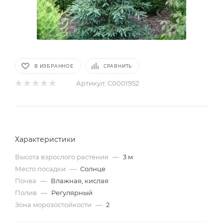
В ИЗБРАННОЕ
СРАВНИТЬ
Артикул:
С0001952
Характеристики
Высота взрослого растения
—
3 м
Место посадки
—
Солнце
Почва
—
Влажная, кислая
Полив
—
Регулярный
Зона морозостойкости
—
2