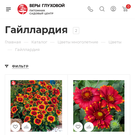
0
Гайллардия
2
—
—
—
Главная
Каталог
Цветы многолетние
Цветы
—
Гайллардия
ФИЛЬТР