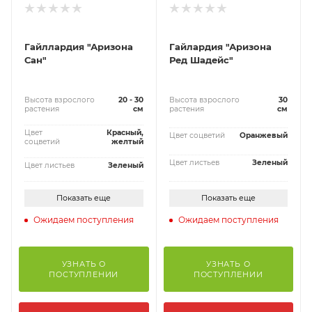
Гайллардия "Аризона
Гайлардия "Аризона
Сан"
Ред Шадейс"
Высота взрослого
20 - 30
Высота взрослого
30
растения
см
растения
см
Цвет
Красный,
Цвет соцветий
Оранжевый
соцветий
желтый
Цвет листьев
Зеленый
Цвет листьев
Зеленый
Показать еще
Показать еще
Ожидаем поступления
Ожидаем поступления
УЗНАТЬ О
УЗНАТЬ О
ПОСТУПЛЕНИИ
ПОСТУПЛЕНИИ