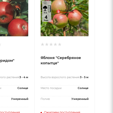
Яблоня "Серебряное
Фридом"
копытце"
лого растения
3 - 4 м
Высота взрослого растения
3 - 5 м
и
Солнце
Место посадки
Солнце
Умеренный
Полив
Умеренный
поступления
Ожидаем поступления