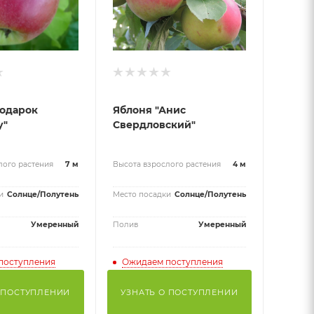
Подарок
Яблоня "Анис
у"
Свердловский"
лого растения
7 м
Высота взрослого растения
4 м
и
Солнце/Полутень
Место посадки
Солнце/Полутень
Умеренный
Полив
Умеренный
поступления
Ожидаем поступления
 ПОСТУПЛЕНИИ
УЗНАТЬ О ПОСТУПЛЕНИИ