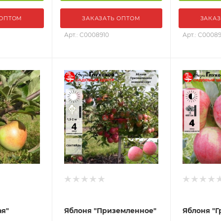
 ОПТОМ
ЗАКАЗАТЬ ОПТОМ
ЗАКАЗ
Арт.: С0008910
Арт.: С0008
ая"
Яблоня "Приземленное"
Яблоня "Г