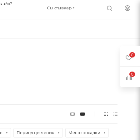
нлайн?
Сыктывкар
0
0
ев
Период цветения
Место посадки