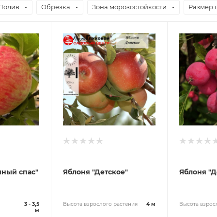
Полив
Обрезка
Зона морозостойкости
Размер 
чный спас"
Яблоня "Детское"
Яблоня "Д
3 - 3,5
Высота взрослого растения
4 м
Высота взрос
м