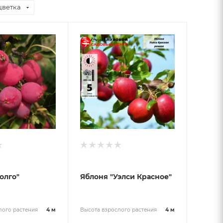
цветка
олго"
Яблоня "Уэлси Красное"
лого растения
4 м
Высота взрослого растения
4 м