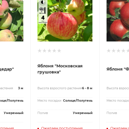
Яблоня "Московская
цедар"
Яблоня "
грушовка"
растения
3 м
Высота взрослого растения
6 - 8 м
Высота взрос
нце/Полутень
Место посадки
Солнце/Полутень
Место посадк
Умеренный
Полив
Умеренный
Полив
упления
Ожидаем поступления
Ожидаем 