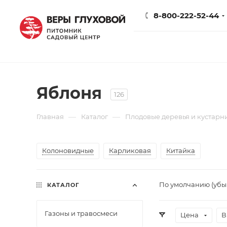
8-800-222-52-44
Яблоня
126
—
—
Главная
Каталог
Плодовые деревья и кустарн
Колоновидные
Карликовая
Китайка
По умолчанию (уб
КАТАЛОГ
Газоны и травосмеси
Цена
В