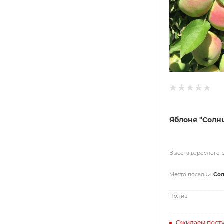
Яблоня "Солн
Высота взрослого 
Место посадки
Сол
Полив
Ожидаем пост