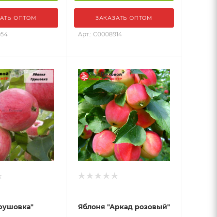
АТЬ ОПТОМ
ЗАКАЗАТЬ ОПТОМ
954
Арт.: С0008914
рушовка"
Яблоня "Аркад розовый"