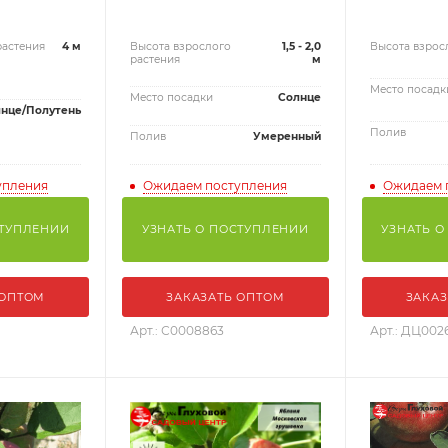
растения
4 м
Высота взрослого
1,5 - 2,0
Высота взрос
растения
м
Место посадк
Место посадки
Солнце
нце/Полутень
Полив
Полив
Умеренный
упления
Ожидаем поступления
Ожидаем 
СТУПЛЕНИИ
УЗНАТЬ О ПОСТУПЛЕНИИ
УЗНАТЬ О
 ОПТОМ
ЗАКАЗАТЬ ОПТОМ
ЗАКАЗ
Арт.: С0008863
Арт.: ДЦ002