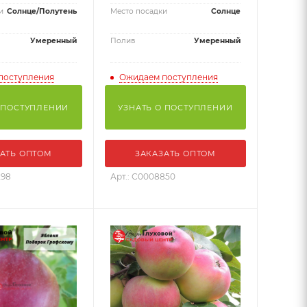
и
Солнце/Полутень
Место посадки
Солнце
Умеренный
Полив
Умеренный
поступления
Ожидаем поступления
 ПОСТУПЛЕНИИ
УЗНАТЬ О ПОСТУПЛЕНИИ
АТЬ ОПТОМ
ЗАКАЗАТЬ ОПТОМ
298
Арт.: С0008850