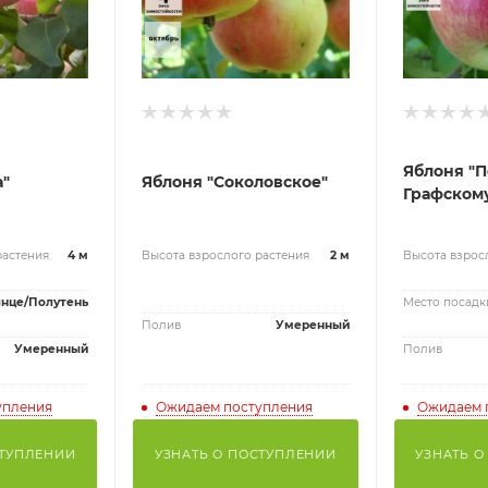
Яблоня "
а"
Яблоня "Соколовское"
Графском
растения
4 м
Высота взрослого растения
2 м
Высота взрос
нце/Полутень
Место посадк
Полив
Умеренный
Умеренный
Полив
упления
Ожидаем поступления
Ожидаем 
СТУПЛЕНИИ
УЗНАТЬ О ПОСТУПЛЕНИИ
УЗНАТЬ О