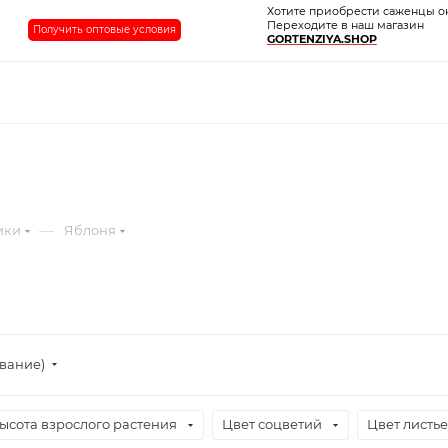
Хотите приобрести саженцы о
Переходите в наш магазин
Получить оптовые условия
GORTENZIYA.SHOP
—
ики
Яблоня
ывание)
ысота взрослого растения
Цвет соцветий
Цвет листь