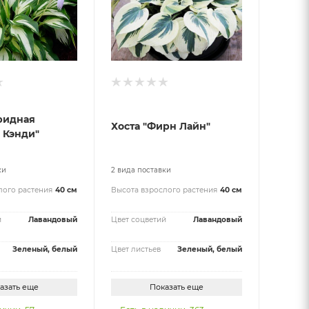
ридная
Хоста "Фирн Лайн"
 Кэнди"
ки
2 вида поставки
лого растения
40 см
Высота взрослого растения
40 см
й
Лавандовый
Цвет соцветий
Лавандовый
Зеленый, белый
Цвет листьев
Зеленый, белый
азать еще
Показать еще