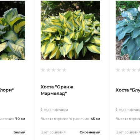
Хоста "Оранж
Глори"
Хоста "Бл
Мармелад"
2 вида поставки
2 вида постав
растения
70 см
Высота взрослого растения
45 см
Высота взрос
Белый
Цвет соцветий
Сиреневый
Цвет соцвети