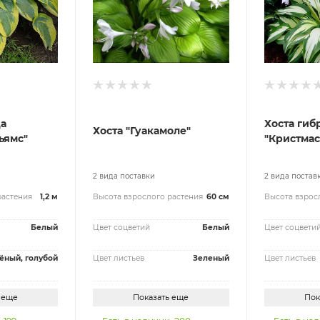
да
Хоста гиб
Хоста "Гуакамоле"
ьямс"
"Кристмас
2 вида поставки
2 вида постав
растения
1,2 м
Высота взрослого растения
60 см
Высота взрос
Белый
Цвет соцветий
Белый
Цвет соцвети
ёный, голубой
Цвет листьев
Зеленый
Цвет листьев
 еще
Показать еще
Пок