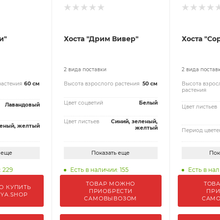
и"
Хоста "Дрим Вивер"
Хоста "Со
2 вида поставки
2 вида постав
растения
60 см
Высота взрослого растения
50 см
Высота взрос
растения
Цвет соцветий
Белый
Лавандовый
Цвет листьев
Цвет листьев
Синий, зеленый,
еный, желтый
желтый
Период цвете
 еще
Показать еще
Пок
: 229
Есть в наличии: 155
Есть в нал
ТОВАР МОЖНО
ТОВ
О КУПИТЬ
ПРИОБРЕСТИ
ПРИ
IYA.SHOP
САМОВЫВОЗОМ
САМ