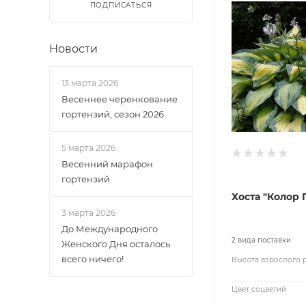
ПОДПИСАТЬСЯ
Новости
13 марта 2026
Весеннее черенкование
гортензий, сезон 2026
5 марта 2026
Весенний марафон
гортензий
Хоста "Колор 
3 марта 2026
До Международного
2 вида поставки
Женского Дня осталось
всего ничего!
Высота взрослого 
Цвет соцветий