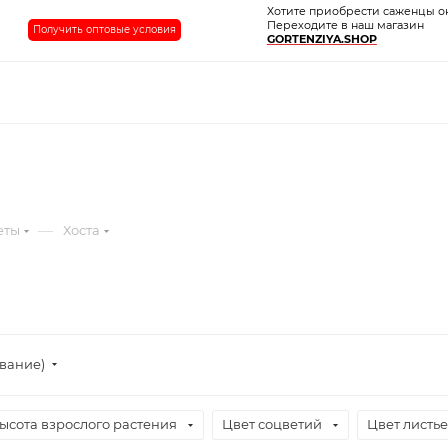
Хотите приобрести саженцы о
Переходите в наш магазин
Получить оптовые условия
GORTENZIYA.SHOP
—
еты
Хоста
ывание)
ысота взрослого растения
Цвет соцветий
Цвет листь