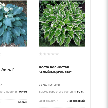
Хоста волнистая
у Ангел"
"Альбомаргината"
ки
2 вида поставки
лого растения
90 см
Высота взрослого растения
50 см
Цвет соцветий
Лавандовый
й
Белый