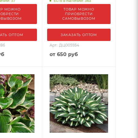
ичии: 57
Есть в наличии: 363
АР МОЖНО
ТОВАР МОЖНО
ОБРЕСТИ
ПРИОБРЕСТИ
ОВЫВОЗОМ
САМОВЫВОЗОМ
АТЬ ОПТОМ
ЗАКАЗАТЬ ОПТОМ
786
Арт.: ДЦ005934
уб
от
650 руб