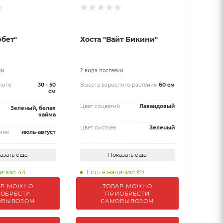
рбет"
Хоста "Вайт Бикини"
ки
2 вида поставки
лого
30 - 50
Высота взрослого растения
60 см
см
Цвет соцветий
Лавандовый
Зеленый, белая
кайма
Цвет листьев
Зеленый
ния
июль-август
азать еще
Показать еще
ичии: 44
Есть в наличии: 69
АР МОЖНО
ТОВАР МОЖНО
ОБРЕСТИ
ПРИОБРЕСТИ
ОВЫВОЗОМ
САМОВЫВОЗОМ