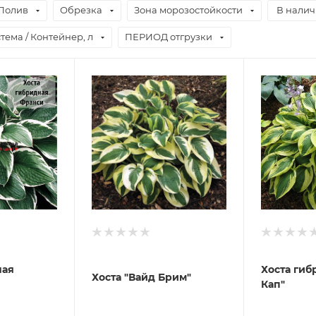
Полив
Обрезка
Зона морозостойкости
В нали
тема / Контейнер, л
ПЕРИОД отгрузки
ная
Хоста гиб
Хоста "Вайд Брим"
Кап"