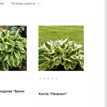
чии
Размер цветка
ридная "Брим
Хоста "Патриот"