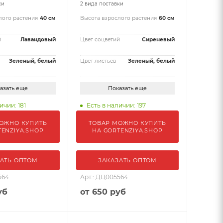
ки
2 вида поставки
лого растения
40 см
Высота взрослого растения
60 см
й
Лавандовый
Цвет соцветий
Сиреневый
Зеленый, белый
Цвет листьев
Зеленый, белый
азать еще
Показать еще
ичии: 181
Есть в наличии: 197
ОЖНО КУПИТЬ
ТОВАР МОЖНО КУПИТЬ
TENZIYA.SHOP
НА GORTENZIYA.SHOP
АТЬ ОПТОМ
ЗАКАЗАТЬ ОПТОМ
564
Арт.: ДЦ005564
уб
от
650 руб