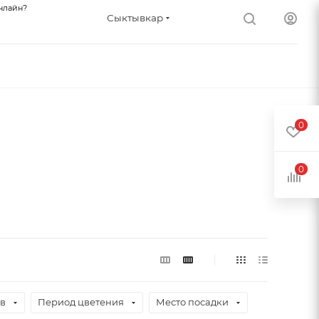
нлайн?
Сыктывкар
0
0
ев
Период цветения
Место посадки