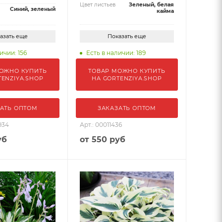
Цвет листьев
Зеленый, белая
Синий, зеленый
кайма
азать еще
Показать еще
ичии: 156
Есть в наличии: 189
ОЖНО КУПИТЬ
ТОВАР МОЖНО КУПИТЬ
TENZIYA.SHOP
НА GORTENZIYA.SHOP
АТЬ ОПТОМ
ЗАКАЗАТЬ ОПТОМ
934
Арт.: 00011436
уб
от
550 руб