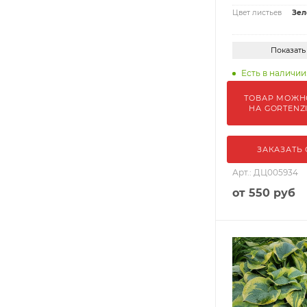
Цвет листьев
Зел
Показать
Есть в наличии:
ТОВАР МОЖН
НА GORTENZ
ЗАКАЗАТЬ
Арт.: ДЦ005934
от
550 руб