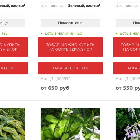
еный, желтый
Цвет листьев
Зеленый, желтый
Цвет листьев
 еще
Показать еще
Пок
 145
Есть в наличии: 120
Есть в нал
О КУПИТЬ
ТОВАР МОЖНО КУПИТЬ
ТОВАР М
IYA.SHOP
НА GORTENZIYA.SHOP
НА GOR
 ОПТОМ
ЗАКАЗАТЬ ОПТОМ
ЗАКАЗ
Арт.: ДЦ005934
Арт.: ДЦ005
от
650 руб
от
550 р