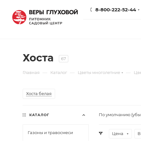
8-800-222-52-44
Хоста
67
—
—
—
Главная
Каталог
Цветы многолетние
Цв
Хоста белая
По умолчанию (уб
КАТАЛОГ
Газоны и травосмеси
Цена
В