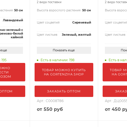
2 вида поставки
2 вида постав
растения
50 см
Высота взрослого растения
50 см
Высота взрос
Лавандовый
Цвет соцветий
Сиреневый
Цвет соцвети
мно-зеленый с
ремово-белой
Цвет листьев
Зеленый, желтый
Цвет листьев
каймой
 еще
Показать еще
Пок
 195
Есть в наличии: 198
Есть в нал
ОЖНО
ТОВАР МОЖНО КУПИТЬ
ТОВАР М
ЕСТИ
НА GORTENZIYA.SHOP
НА GOR
ВОЗОМ
 ОПТОМ
ЗАКАЗАТЬ ОПТОМ
ЗАКАЗ
Арт.: С0008786
Арт.: ДЦ005
от
550 руб
от
450 р