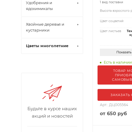
Удобрения и
1 вид поставки
ядохимикаты
Высота взрослого 
Цвет соцветий
Хвойные деревья и
кустарники
Цвет листьев
Те
к
Цветы многолетние
Показать
Есть в наличии:
ТОВАР М
ПРИОБР
САМОВЫ
ЗАКАЗАТЬ
Арт.: ДЦ005564
Будьте в курсе наших
от
650 руб
акций и новостей