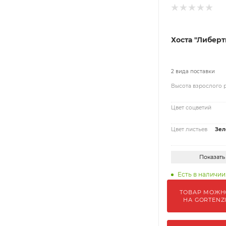
Хоста "Либерт
2 вида поставки
Высота взрослого 
Цвет соцветий
Цвет листьев
Зел
Показать
Есть в наличии
ТОВАР МОЖН
НА GORTENZ