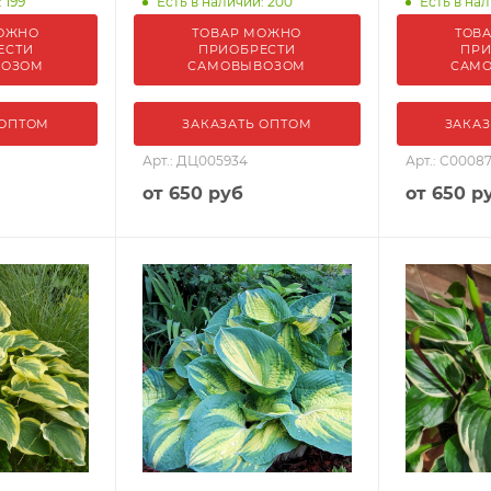
 199
Есть в наличии: 200
Есть в нал
ОЖНО
ТОВАР МОЖНО
ТОВ
ЕСТИ
ПРИОБРЕСТИ
ПРИ
ВОЗОМ
САМОВЫВОЗОМ
САМ
 ОПТОМ
ЗАКАЗАТЬ ОПТОМ
ЗАКАЗ
Арт.: ДЦ005934
Арт.: С0008
от
650 руб
от
650 р