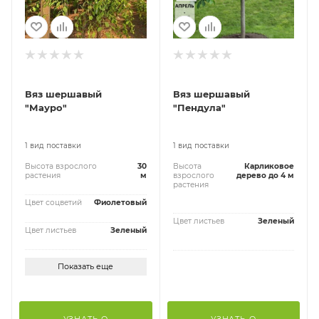
Вяз шершавый
Вяз шершавый
"Мауро"
"Пендула"
1 вид поставки
1 вид поставки
Высота взрослого
30
Высота
Карликовое
растения
м
взрослого
дерево до 4 м
растения
Цвет соцветий
Фиолетовый
Цвет листьев
Зеленый
Цвет листьев
Зеленый
Показать еще
УЗНАТЬ О
УЗНАТЬ О