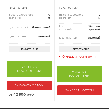
1 вид поставки
1 вид поставки
Высота взрослого
10
Высота взрослого
2
растения
м
растения
м
Цвет
Желтый,
Цвет соцветий
Фиолетовый
соцветий
красный
Цвет листьев
Зеленый
Цвет листьев
Зеленый
Показать еще
Показать еще
Ожидаем поступления
УЗНАТЬ О
ПОСТУПЛЕНИИ
УЗНАТЬ О
ПОСТУПЛЕНИИ
ЗАКАЗАТЬ ОПТОМ
ЗАКАЗАТЬ ОПТОМ
от
42 800 руб