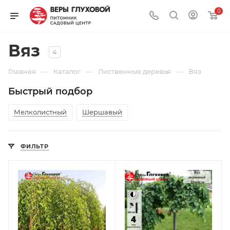
0
Вяз
4
—
—
—
Главная
Каталог
Лиственные деревья
Вяз
Быстрый подбор
Мелколистный
Шершавый
ФИЛЬТР