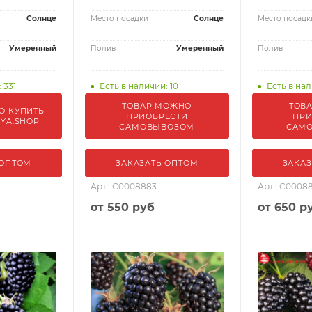
Солнце
Место посадки
Солнце
Место посадк
Умеренный
Полив
Умеренный
Полив
 331
Есть в наличии: 10
Есть в нал
ТОВАР МОЖНО
ТОВ
О КУПИТЬ
ПРИОБРЕСТИ
ПРИ
IYA.SHOP
САМОВЫВОЗОМ
САМ
 ОПТОМ
ЗАКАЗАТЬ ОПТОМ
ЗАКАЗ
Арт.: С0008883
Арт.: С0008
от
550 руб
от
650 р