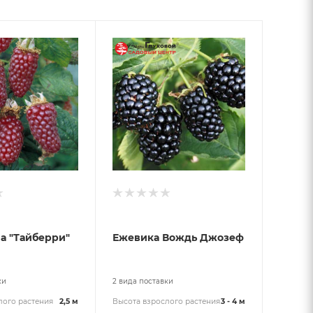
а "Тайберри"
Ежевика Вождь Джозеф
ки
2 вида поставки
лого растения
2,5 м
Высота взрослого растения
3 - 4 м