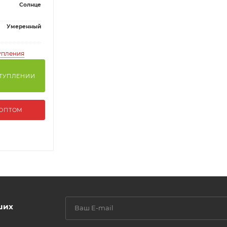
Солнце
Умеренный
упления
СТУПЛЕНИИ
 ОПТОМ
ших