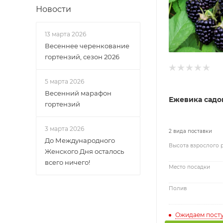
Новости
13 марта 2026
Весеннее черенкование
гортензий, сезон 2026
5 марта 2026
Весенний марафон
Ежевика садо
гортензий
3 марта 2026
2 вида поставки
До Международного
Высота взрослого 
Женского Дня осталось
всего ничего!
Место посадки
Полив
Ожидаем пост