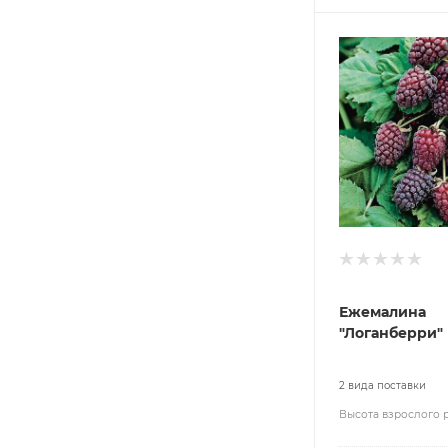
Ежемалина
"Логанберри"
2 вида поставки
Высота взрослого 