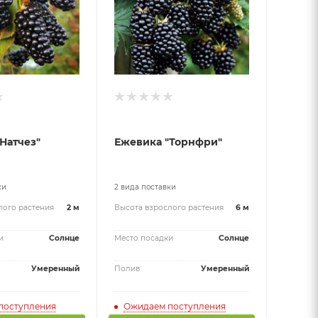
Натчез"
Ежевика "Торнфри"
ки
2 вида поставки
лого растения
2 м
Высота взрослого растения
6 м
и
Солнце
Место посадки
Солнце
Умеренный
Полив
Умеренный
поступления
Ожидаем поступления