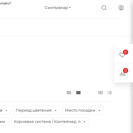
нлайн?
Сыктывкар
0
0
ев
Период цветения
Место посадки
чии
Корневая система / Контейнер, л