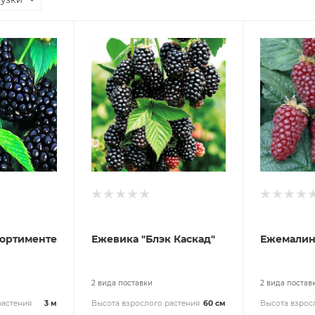
сортименте
Ежевика "Блэк Каскад"
Ежемалин
2 вида поставки
2 вида постав
растения
3 м
Высота взрослого растения
60 см
Высота взрос