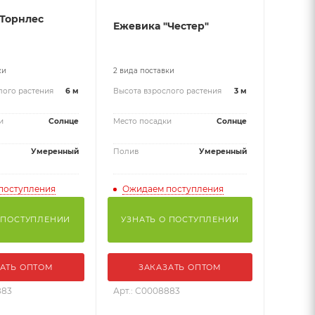
"Торнлес
Ежевика "Честер"
ки
2 вида поставки
лого растения
6 м
Высота взрослого растения
3 м
и
Солнце
Место посадки
Солнце
Умеренный
Полив
Умеренный
поступления
Ожидаем поступления
 ПОСТУПЛЕНИИ
УЗНАТЬ О ПОСТУПЛЕНИИ
АТЬ ОПТОМ
ЗАКАЗАТЬ ОПТОМ
883
Арт.: С0008883