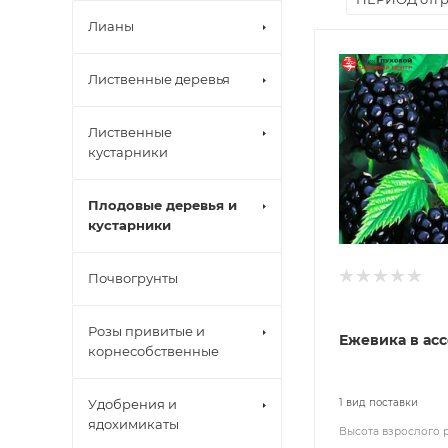
Лианы
Лиственные деревья
Лиственные
кустарники
Плодовые деревья и
кустарники
Почвогрунты
Розы привитые и
Ежевика в ас
корнесобственные
Удобрения и
1 вид поставки
ядохимикаты
Высота взрослого 