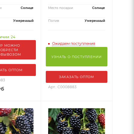
и
Солнце
Место посадки
Солнце
Умеренный
Полив
Умеренный
ичии: 24
Ожидаем поступления
АР МОЖНО
ОБРЕСТИ
ОВЫВОЗОМ
УЗНАТЬ О ПОСТУПЛЕНИИ
АТЬ ОПТОМ
ЗАКАЗАТЬ ОПТОМ
883
Арт.: С0008883
уб