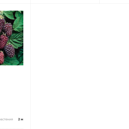
растения
2 м