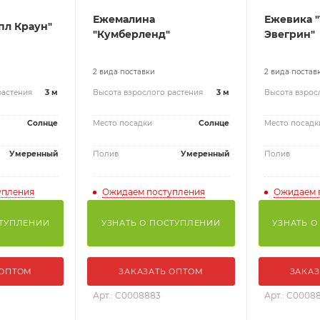
Ежемалина
Ежевика 
пл Краун"
"Кумберленд"
Эвегрин"
2 вида поставки
2 вида постав
растения
3 м
Высота взрослого растения
3 м
Высота взрос
Солнце
Место посадки
Солнце
Место посадк
Умеренный
Полив
Умеренный
Полив
упления
Ожидаем поступления
Ожидаем 
СТУПЛЕНИИ
УЗНАТЬ О ПОСТУПЛЕНИИ
УЗНАТЬ О
 ОПТОМ
ЗАКАЗАТЬ ОПТОМ
ЗАКАЗ
Арт.: С0008883
Арт.: С0008