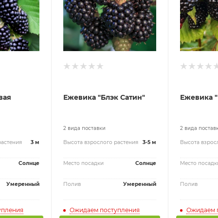
вая
Ежевика "Блэк Сатин"
Ежевика "
2 вида поставки
2 вида постав
растения
3 м
Высота взрослого растения
3-5 м
Высота взрос
Солнце
Место посадки
Солнце
Место посадк
Умеренный
Полив
Умеренный
Полив
упления
Ожидаем поступления
Ожидаем 