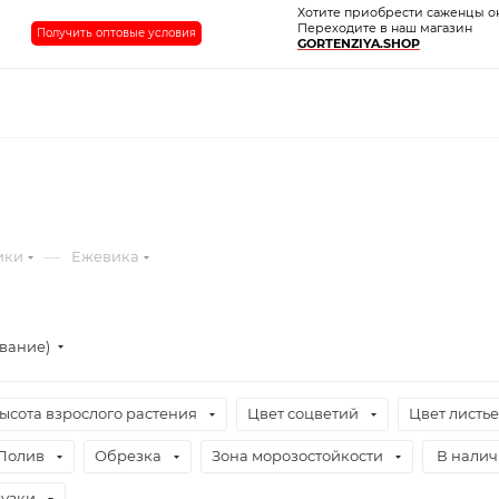
Хотите приобрести саженцы о
Переходите в наш магазин
Получить оптовые условия
GORTENZIYA.SHOP
—
ики
Ежевика
ывание)
ысота взрослого растения
Цвет соцветий
Цвет листь
Полив
Обрезка
Зона морозостойкости
В нали
узки