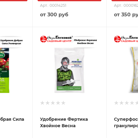
Арт.: 00014251
Арт.: 000016
от
300 руб
от
350 р
брая Сила
Удобрение Фертика
Суперфос
Хвойное Весна
гранулир