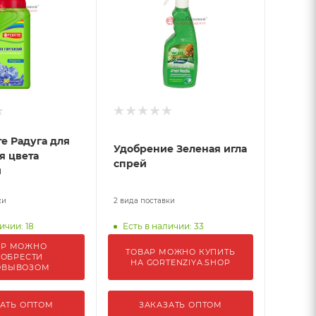
е Радуга для
Удобрение Зеленая игла
я цвета
спрей
й
ки
2 вида поставки
ичии: 18
Есть в наличии: 33
АР МОЖНО
ТОВАР МОЖНО КУПИТЬ
ОБРЕСТИ
НА GORTENZIYA.SHOP
ОВЫВОЗОМ
АТЬ ОПТОМ
ЗАКАЗАТЬ ОПТОМ