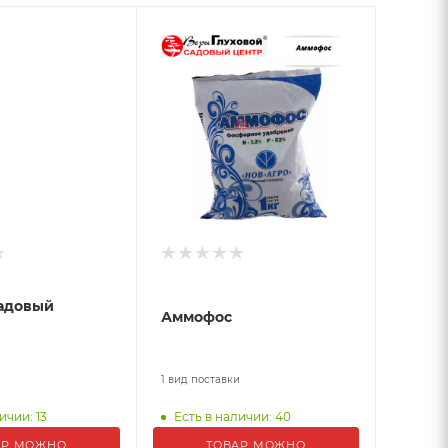
садовый
Аммофос
и
1 вид поставки
ичии: 13
Есть в наличии: 40
АР МОЖНО
ТОВАР МОЖНО