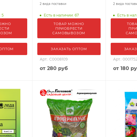
2 вида поставки
2 вида постав
 5
Есть в наличии: 67
Есть в нал
ОЖНО
ТОВАР МОЖНО
ТОВ
ЕСТИ
ПРИОБРЕСТИ
ПРИ
ВОЗОМ
САМОВЫВОЗОМ
САМ
 ОПТОМ
ЗАКАЗАТЬ ОПТОМ
ЗАКАЗ
Арт.: С0008109
Арт.: 000175
от
280 руб
от
180 р