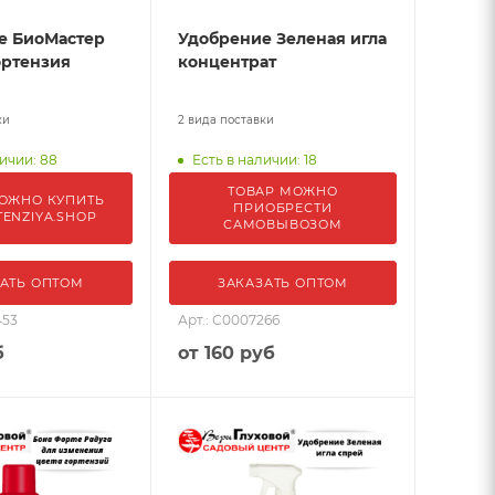
е БиоМастер
Удобрение Зеленая игла
ортензия
концентрат
ки
2 вида поставки
ичии: 88
Есть в наличии: 18
ТОВАР МОЖНО
ОЖНО КУПИТЬ
ПРИОБРЕСТИ
TENZIYA.SHOP
САМОВЫВОЗОМ
АТЬ ОПТОМ
ЗАКАЗАТЬ ОПТОМ
453
Арт.: С0007266
б
от
160 руб