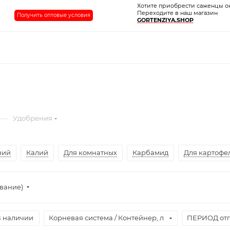
Хотите приобрести саженцы о
Переходите в наш магазин
Получить оптовые условия
GORTENZIYA.SHOP
—
Удобрения
ний
Калий
Для комнатных
Карбамид
Для картофе
ывание)
В наличии
Корневая система / Контейнер, л
ПЕРИОД отг