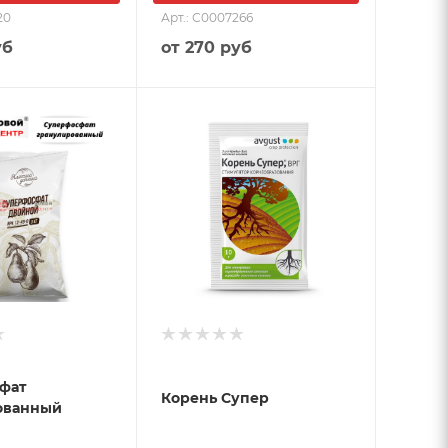
20
Арт.: С0007266
уб
от
270 руб
фат
Корень Супер
ованный