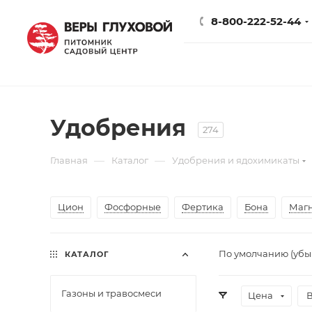
8-800-222-52-44
Удобрения
274
—
—
Главная
Каталог
Удобрения и ядохимикаты
Цион
Фосфорные
Фертика
Бона
Маг
По умолчанию (уб
КАТАЛОГ
Газоны и травосмеси
Цена