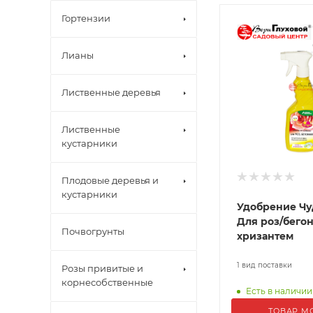
Гортензии
Лианы
Лиственные деревья
Лиственные
кустарники
Плодовые деревья и
кустарники
Удобрение Чу
Для роз/бего
Почвогрунты
хризантем
1 вид поставки
Розы привитые и
корнесобственные
Есть в наличии:
ТОВАР М