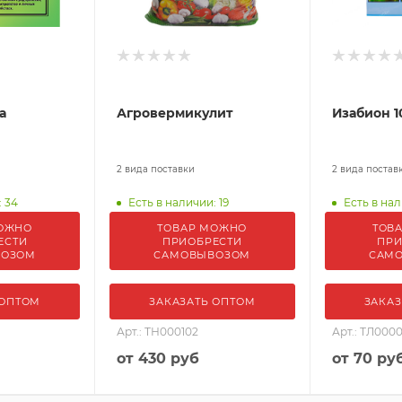
а
Агровермикулит
Изабион 1
2 вида поставки
2 вида постав
: 34
Есть в наличии: 19
Есть в нал
ОЖНО
ТОВАР МОЖНО
ТОВ
ЕСТИ
ПРИОБРЕСТИ
ПРИ
ВОЗОМ
САМОВЫВОЗОМ
САМ
 ОПТОМ
ЗАКАЗАТЬ ОПТОМ
ЗАКАЗ
Арт.: ТН000102
Арт.: ТЛ000
от
430 руб
от
70 ру