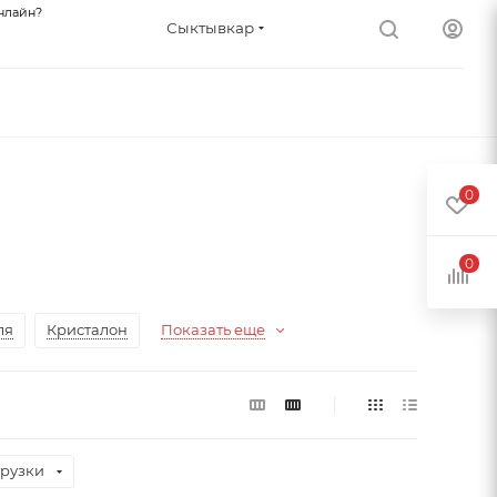
нлайн?
Сыктывкар
0
0
ля
Кристалон
Показать еще
рузки