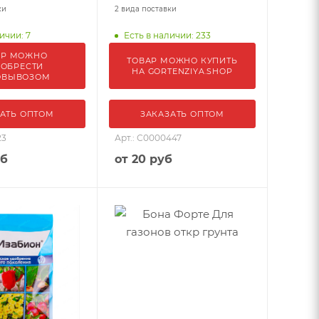
ки
2 вида поставки
ичии: 7
Есть в наличии: 233
АР МОЖНО
ТОВАР МОЖНО КУПИТЬ
ОБРЕСТИ
НА GORTENZIYA.SHOP
ОВЫВОЗОМ
АТЬ ОПТОМ
ЗАКАЗАТЬ ОПТОМ
23
Арт.: С0000447
уб
от
20 руб