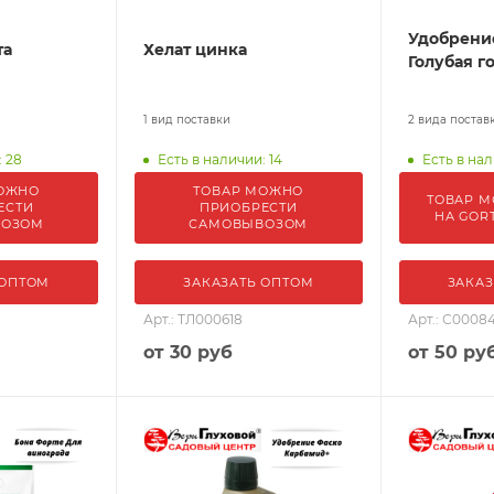
Удобрени
та
Хелат цинка
Голубая г
1 вид поставки
2 вида постав
: 28
Есть в наличии: 14
Есть в нал
ОЖНО
ТОВАР МОЖНО
ТОВАР М
ЕСТИ
ПРИОБРЕСТИ
НА GOR
ВОЗОМ
САМОВЫВОЗОМ
 ОПТОМ
ЗАКАЗАТЬ ОПТОМ
ЗАКАЗ
Арт.: ТЛ000618
Арт.: С0008
от
30 руб
от
50 ру