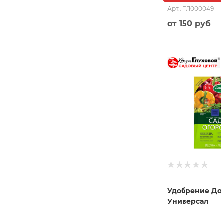
Арт.: ТЛ000049
от
150 руб
Удобрение До
Универсал