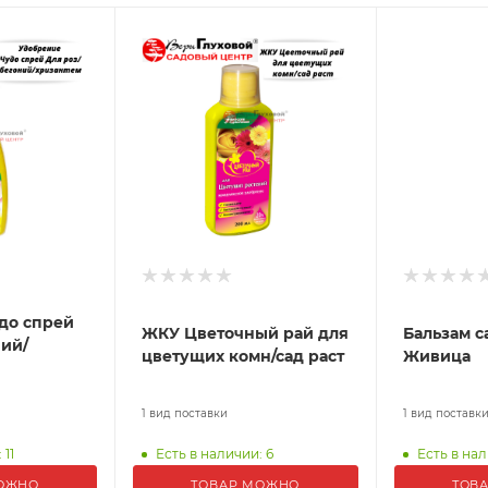
до спрей
ЖКУ Цветочный рай для
Бальзам 
ний/
цветущих комн/сад раст
Живица
1 вид поставки
1 вид поставк
 11
Есть в наличии: 6
Есть в нал
ОЖНО
ТОВАР МОЖНО
ТОВ