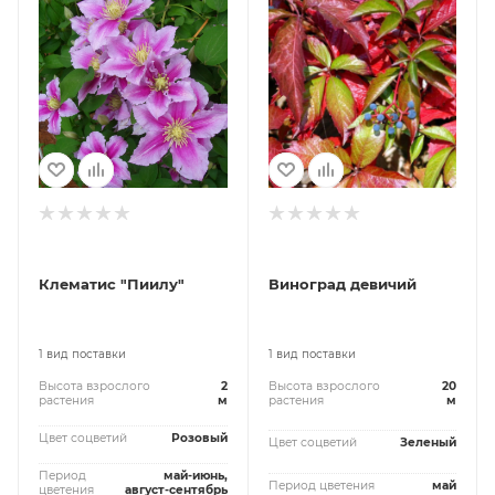
Клематис "Пиилу"
Виноград девичий
1 вид поставки
1 вид поставки
Высота взрослого
2
Высота взрослого
20
растения
м
растения
м
Цвет соцветий
Розовый
Цвет соцветий
Зеленый
Период
май-июнь,
Период цветения
май
цветения
август-сентябрь