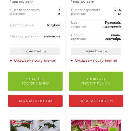
1 вид поставки
1 вид поставки
Высота взрослого
3
Высота взрослого
3 - 4
растения
м
растения
м
Цвет
Розовый,
Цвет соцветий
Голубой
соцветий
пурпурный
Период
июнь-
Период цветения
май-июнь
цветения
сентябрь
Показать еще
Показать еще
Ожидаем поступления
Ожидаем поступления
УЗНАТЬ О
УЗНАТЬ О
ПОСТУПЛЕНИИ
ПОСТУПЛЕНИИ
ЗАКАЗАТЬ ОПТОМ
ЗАКАЗАТЬ ОПТОМ