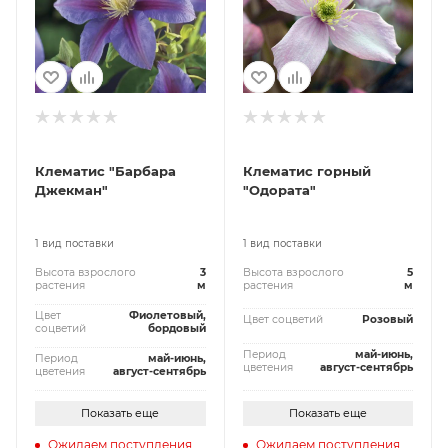
Клематис "Барбара
Клематис горный
Джекман"
"Одората"
1 вид поставки
1 вид поставки
Высота взрослого
3
Высота взрослого
5
растения
м
растения
м
Цвет
Фиолетовый,
Цвет соцветий
Розовый
соцветий
бордовый
Период
май-июнь,
Период
май-июнь,
цветения
август-сентябрь
цветения
август-сентябрь
Показать еще
Показать еще
Ожидаем поступления
Ожидаем поступления