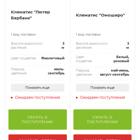
Клематис "Лютер
Клематис "Омоширо"
Бербанк"
1 вид поставки
1 вид поставки
Высота взрослого
3
Высота взрослого
3
растения
м
растения
м
Цвет
Белый,
Цвет соцветий
Фиолетовый
соцветий
розовый
Период
июль-
Период
май-июнь,
цветения
сентябрь
цветения
август-сентябрь
Показать еще
Показать еще
Ожидаем поступления
Ожидаем поступления
УЗНАТЬ О
УЗНАТЬ О
ПОСТУПЛЕНИИ
ПОСТУПЛЕНИИ