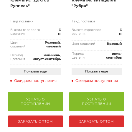
Руппель"
"Рубра"
1 вид поставки
1 вид поставки
Высота взрослого
3
Высота взрослого
3
растения
м
растения
м
Цвет
Розовый,
Цвет соцветий
Красный
соцветий
лиловый
Период
июль-
Период
май-июнь,
цветения
сентябрь
цветения
август-сентябрь
Показать еще
Показать еще
Ожидаем поступления
Ожидаем поступления
УЗНАТЬ О
УЗНАТЬ О
ПОСТУПЛЕНИИ
ПОСТУПЛЕНИИ
ЗАКАЗАТЬ ОПТОМ
ЗАКАЗАТЬ ОПТОМ