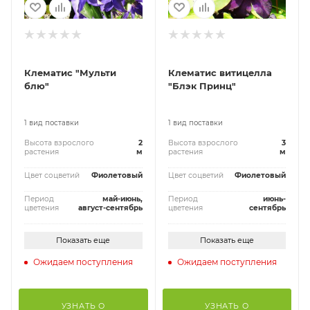
Клематис "Мульти
Клематис витицелла
блю"
"Блэк Принц"
1 вид поставки
1 вид поставки
Высота взрослого
2
Высота взрослого
3
растения
м
растения
м
Цвет соцветий
Фиолетовый
Цвет соцветий
Фиолетовый
Период
май-июнь,
Период
июнь-
цветения
август-сентябрь
цветения
сентябрь
Показать еще
Показать еще
Ожидаем поступления
Ожидаем поступления
УЗНАТЬ О
УЗНАТЬ О