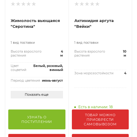
Жимолость вьющаяся
Актинидия аргута
"Серотина"
"Вейки"
1 вид поставки
1 вид поставки
Высота взрослого
4
Высота взрослого
10
растения
м
растения
м
Цвет
Белый, розовый,
соцветий
винный
Зона морозостойкости
4
Период цветения
июнь-август
Показать еще
Есть в наличии: 18
ТОВАР МОЖНО
УЗНАТЬ О
ПРИОБРЕСТИ
ПОСТУПЛЕНИИ
САМОВЫВОЗОМ