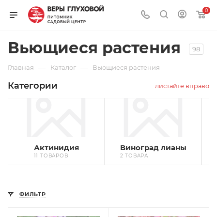
0
Вьющиеся растения
98
—
—
Главная
Каталог
Вьющиеся растения
Категории
листайте вправо
Актинидия
Виноград лианы
11 ТОВАРОВ
2 ТОВАРА
4
ФИЛЬТР