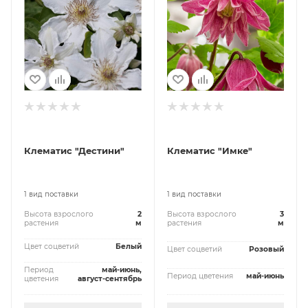
Клематис "Дестини"
Клематис "Имке"
1 вид поставки
1 вид поставки
Высота взрослого
2
Высота взрослого
3
растения
м
растения
м
Цвет соцветий
Белый
Цвет соцветий
Розовый
Период
май-июнь,
Период цветения
май-июнь
цветения
август-сентябрь