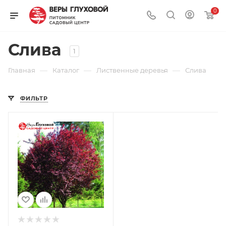
0
Слива
1
—
—
—
Главная
Каталог
Лиственные деревья
Слива
ФИЛЬТР