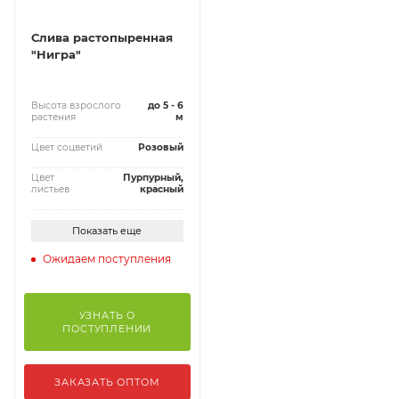
Слива растопыренная
"Нигра"
Высота взрослого
до 5 - 6
растения
м
Цвет соцветий
Розовый
Цвет
Пурпурный,
листьев
красный
Показать еще
Ожидаем поступления
УЗНАТЬ О
ПОСТУПЛЕНИИ
ЗАКАЗАТЬ ОПТОМ