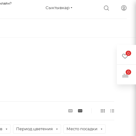
нлайн?
Сыктывкар
0
0
ев
Период цветения
Место посадки