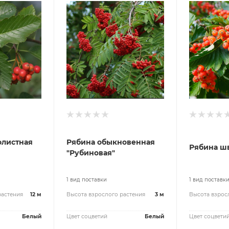
олистная
Рябина обыкновенная
Рябина ш
"Рубиновая"
1 вид поставки
1 вид поставк
растения
12 м
Высота взрослого растения
3 м
Высота взрос
Белый
Цвет соцветий
Белый
Цвет соцвети