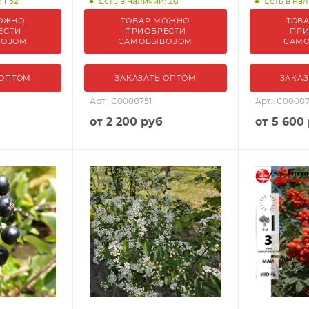
 1152
Есть в наличии: 28
Есть в нал
ОЖНО
ТОВАР МОЖНО
ТОВ
ЕСТИ
ПРИОБРЕСТИ
ПРИ
ВОЗОМ
САМОВЫВОЗОМ
САМ
 ОПТОМ
ЗАКАЗАТЬ ОПТОМ
ЗАКАЗ
Арт.: С0008751
Арт.: С00087
от
2 200 руб
от
5 600