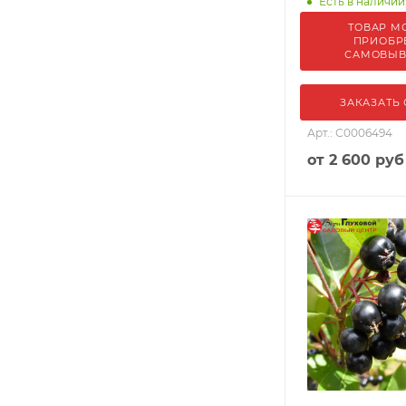
Есть в наличии:
ТОВАР М
ПРИОБР
САМОВЫ
ЗАКАЗАТЬ
Арт.: С0006494
от
2 600 руб