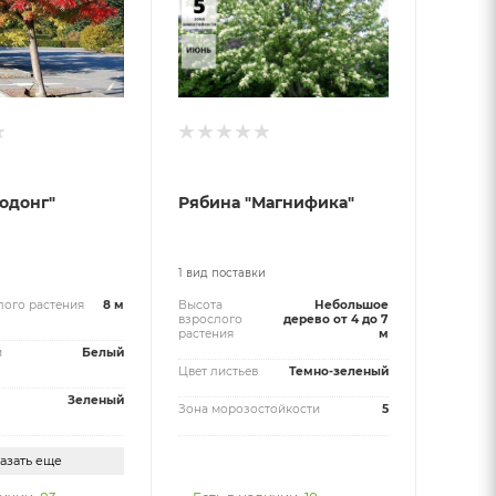
одонг"
Рябина "Магнифика"
и
1 вид поставки
лого растения
8 м
Высота
Небольшое
взрослого
дерево от 4 до 7
растения
м
й
Белый
Цвет листьев
Темно-зеленый
Зеленый
Зона морозостойкости
5
азать еще