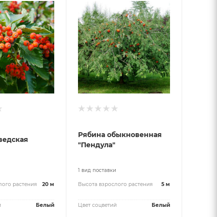
Рябина обыкновенная
ведская
"Пендула"
и
1 вид поставки
лого растения
20 м
Высота взрослого растения
5 м
й
Белый
Цвет соцветий
Белый