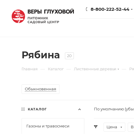
8-800-222-52-44
Рябина
20
—
—
—
Главная
Каталог
Лиственные деревья
Р
Обыкновенная
По умолчанию (уб
КАТАЛОГ
Газоны и травосмеси
Цена
В