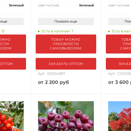
Зеленый
Цвет листьев
Зеленый
Цвет листьев
 еще
Показать еще
Пок
 13
Есть в наличии: 7
Есть в нал
ОЖНО
ТОВАР МОЖНО
ТОВ
ЕСТИ
ПРИОБРЕСТИ
ПРИ
ВОЗОМ
САМОВЫВОЗОМ
САМ
 ОПТОМ
ЗАКАЗАТЬ ОПТОМ
ЗАКАЗ
Арт.: 00004687
Арт.: С00036
от
2 200 руб
от
3 600