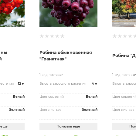
ины
Рябина обыкновенная
Рябина "Д
й
"Гранатная"
1 вид поставки
1 вид поставк
растения
12 м
Высота взрослого растения
4 м
Высота взрос
Белый
Цвет соцветий
Белый
Цвет соцвети
Зеленый
Цвет листьев
Зеленый
Цвет листьев
 еще
Показать еще
Пок