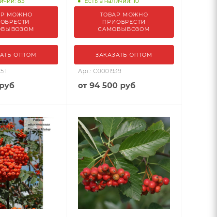
ичии: 83
Есть в наличии: 10
АР МОЖНО
ТОВАР МОЖНО
ОБРЕСТИ
ПРИОБРЕСТИ
ОВЫВОЗОМ
САМОВЫВОЗОМ
АТЬ ОПТОМ
ЗАКАЗАТЬ ОПТОМ
51
Арт.: С0001939
 руб
от
94 500 руб