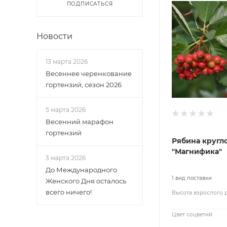
ПОДПИСАТЬСЯ
Новости
13 марта 2026
Весеннее черенкование
гортензий, сезон 2026
5 марта 2026
Весенний марафон
гортензий
Рябина кругл
"Магнифика"
3 марта 2026
До Международного
1 вид поставки
Женского Дня осталось
всего ничего!
Высота взрослого 
Цвет соцветий