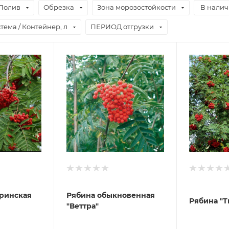
Полив
Обрезка
Зона морозостойкости
В нали
тема / Контейнер, л
ПЕРИОД отгрузки
ринская
Рябина обыкновенная
Рябина "Т
"Веттра"