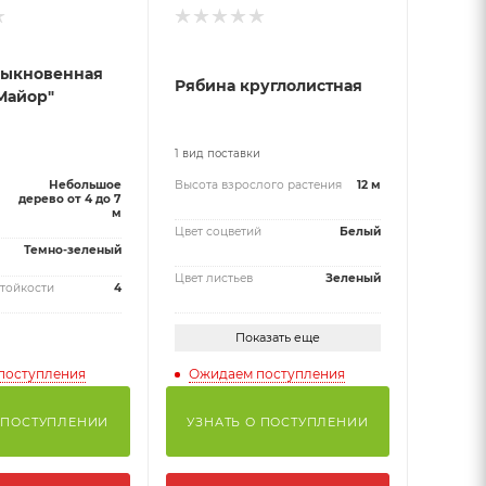
быкновенная
Рябина круглолистная
Майор"
и
1 вид поставки
Небольшое
Высота взрослого растения
12 м
дерево от 4 до 7
м
Цвет соцветий
Белый
Темно-зеленый
Цвет листьев
Зеленый
тойкости
4
Показать еще
поступления
Ожидаем поступления
 ПОСТУПЛЕНИИ
УЗНАТЬ О ПОСТУПЛЕНИИ