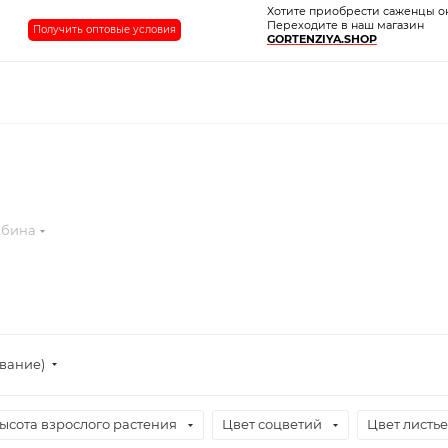
Хотите приобрести саженцы о
Переходите в наш магазин
Получить оптовые условия
GORTENZIYA.SHOP
ябина
ывание)
ысота взрослого растения
Цвет соцветий
Цвет листь