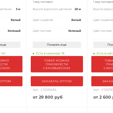
1 вид поставки
1 вид поставк
растения
3 м
Высота взрослого растения
20 м
Высота взрос
Белый
Цвет соцветий
Белый
Цвет соцвети
Зеленый
Цвет листьев
Зеленый
Цвет листьев
 еще
Показать еще
Пок
 141
Есть в наличии: 16
Есть в нал
ОЖНО
ТОВАР МОЖНО
ТОВ
ЕСТИ
ПРИОБРЕСТИ
ПРИ
ВОЗОМ
САМОВЫВОЗОМ
САМ
 ОПТОМ
ЗАКАЗАТЬ ОПТОМ
ЗАКАЗ
Арт.: С0006494
Арт.: С00019
от
29 800 руб
от
2 600