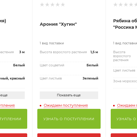
ия)
Рябина о
Арония "Хугин"
"Россика 
1 вид поставки
1 вид поставк
растения
3 м
Высота взрослого растения
1,5 м
Высота
взрослого
растения
Белый
Цвет соцветий
Белый
Цвет листьев
еный, красный
Цвет листьев
Зеленый
Зона морозос
 еще
Показать еще
упления
Ожидаем поступления
Ожидаем 
СТУПЛЕНИИ
УЗНАТЬ О ПОСТУПЛЕНИИ
УЗНАТЬ О