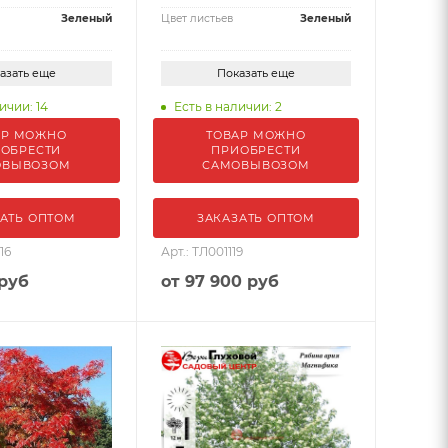
Зеленый
Цвет листьев
Зеленый
азать еще
Показать еще
ичии: 14
Есть в наличии: 2
АР МОЖНО
ТОВАР МОЖНО
ОБРЕСТИ
ПРИОБРЕСТИ
ОВЫВОЗОМ
САМОВЫВОЗОМ
АТЬ ОПТОМ
ЗАКАЗАТЬ ОПТОМ
16
Арт.: ТЛ001119
 руб
от
97 900 руб