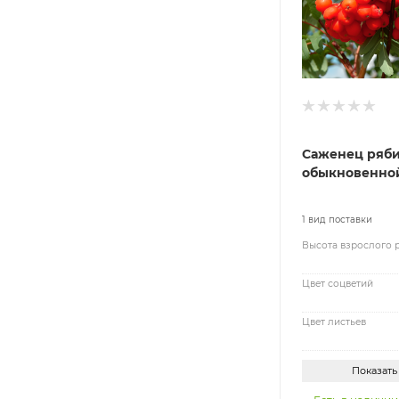
Саженец ряб
обыкновенно
1 вид поставки
Высота взрослого 
Цвет соцветий
Цвет листьев
Показать