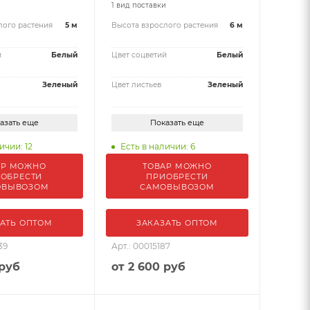
и
1 вид поставки
лого растения
5 м
Высота взрослого растения
6 м
й
Белый
Цвет соцветий
Белый
Зеленый
Цвет листьев
Зеленый
азать еще
Показать еще
ичии: 12
Есть в наличии: 6
АР МОЖНО
ТОВАР МОЖНО
ОБРЕСТИ
ПРИОБРЕСТИ
ОВЫВОЗОМ
САМОВЫВОЗОМ
АТЬ ОПТОМ
ЗАКАЗАТЬ ОПТОМ
39
Арт.: 00015187
 руб
от
2 600 руб