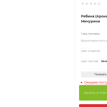
Рябина (Арон
Мичурина
1 вид поставки
Высота взрослого 
Цвет соцветий
Цвет листьев
Зел
Показать
Ожидаем пост
УЗНАТЬ О ПО