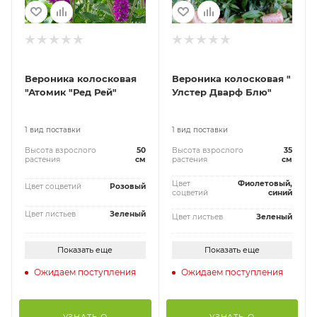
Вероника колосковая
Вероника колосковая "
"Атомик "Ред Рей"
Улстер Дварф Блю"
1 вид поставки
1 вид поставки
Высота взрослого
50
Высота взрослого
35
растения
см
растения
см
Цвет
Фиолетовый,
Цвет соцветий
Розовый
соцветий
синий
Цвет листьев
Зеленый
Цвет листьев
Зеленый
Показать еще
Показать еще
Ожидаем поступления
Ожидаем поступления
УЗНАТЬ О
УЗНАТЬ О