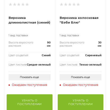
Вероника
Вероника колосковая
длиннолистная (синий)
"Бэби Блю"
1 вид поставки
1 вид поставки
Высота взрослого
90
Высота взрослого
30
растения
см
растения
см
Цвет соцветий
Синий
Цвет соцветий
Сиреневый
Цвет листьев
Средне-зеленый
Цвет листьев
Темно-зеленый
Показать еще
Показать еще
Ожидаем поступления
Ожидаем поступления
УЗНАТЬ О
УЗНАТЬ О
ПОСТУПЛЕНИИ
ПОСТУПЛЕНИИ