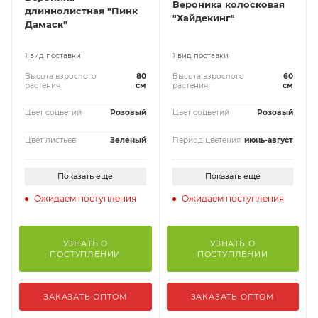
Вероника колосковая
длиннолистная "Пинк
"Хайдекинг"
Дамаск"
1 вид поставки
1 вид поставки
Высота взрослого
80
Высота взрослого
60
растения
см
растения
см
Цвет соцветий
Розовый
Цвет соцветий
Розовый
Цвет листьев
Зеленый
Период цветения
июнь-август
Показать еще
Показать еще
Ожидаем поступления
Ожидаем поступления
УЗНАТЬ О
УЗНАТЬ О
ПОСТУПЛЕНИИ
ПОСТУПЛЕНИИ
ЗАКАЗАТЬ ОПТОМ
ЗАКАЗАТЬ ОПТОМ