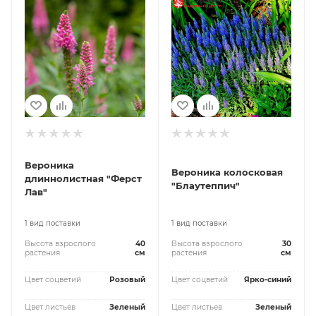
Вероника
Вероника колосковая
длиннолистная "Ферст
"Блаутеппич"
Лав"
1 вид поставки
1 вид поставки
Высота взрослого
40
Высота взрослого
30
растения
см
растения
см
Цвет соцветий
Розовый
Цвет соцветий
Ярко-синий
Цвет листьев
Зеленый
Цвет листьев
Зеленый