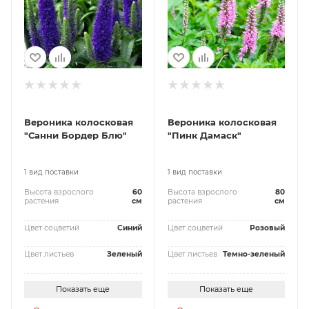
Вероника колосковая
Вероника колосковая
"Санни Бордер Блю"
"Пинк Дамаск"
1 вид поставки
1 вид поставки
Высота взрослого
60
Высота взрослого
80
растения
см
растения
см
Цвет соцветий
Синий
Цвет соцветий
Розовый
Цвет листьев
Зеленый
Цвет листьев
Темно-зеленый
Показать еще
Показать еще