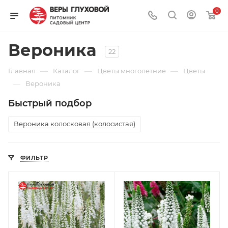
0
Вероника
22
—
—
—
Главная
Каталог
Цветы многолетние
Цветы
—
Вероника
Быстрый подбор
Вероника колосковая (колосистая)
ФИЛЬТР