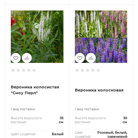
Вероника колосистая
Вероника колосковая
"Сноу Перл"
1 вид поставки
1 вид поставки
Высота взрослого
35
Высота взрослого
30
растения
см
растения
см
Цвет
Розовый, белый,
Цвет соцветий
Белый
соцветий
сиреневый