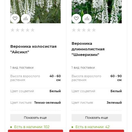
Вероника
Вероника колосистая
длиннолистная
"Айсикл"
"Шнееризин"
1 вид поставки
1 вид поставки
Высота взрослого
40 - 60
Высота взрослого
60 - 90
растения
см
растения
см
Цвет соцветий
Белый
Цвет соцветий
Белый
Цвет листьев
Темно-зеленый
Цвет листьев
Зеленый
Показать еще
Показать еще
Есть в наличии: 102
Есть в наличии: 42